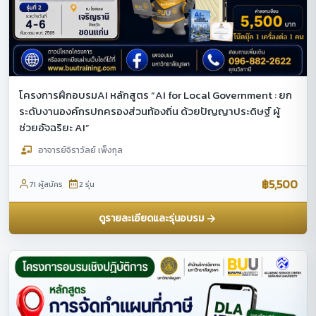
โครงการฝึกอบรมAI หลักสูตร “AI for Local Government : ยก
ระดับงานองค์กรปกครองส่วนท้องถิ่น ด้วยปัญญาประดิษฐ์ ผู้
ช่วยอัจฉริยะ AI”
อาจารย์จิราวัลย์ เพ็งกุล
฿5,500
71 ผู้สมัคร
2 รุ่น
ดูรายละเอียดและรุ่นอบรม