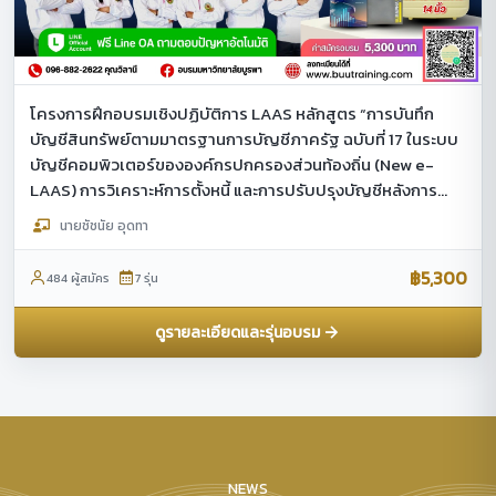
โครงการฝึกอบรมเชิงปฏิบัติการ LAAS หลักสูตร “การบันทึก
บัญชีสินทรัพย์ตามมาตรฐานการบัญชีภาครัฐ ฉบับที่ 17 ในระบบ
บัญชีคอมพิวเตอร์ขององค์กรปกครองส่วนท้องถิ่น (New e-
LAAS) การวิเคราะห์การตั้งหนี้ และการปรับปรุงบัญชีหลังการ
ตรวจสอบงบการเงินประจำปี ประจำปีงบประมาณ พ.ศ.2569”
นายชัชนัย อุดทา
฿5,300
484 ผู้สมัคร
7 รุ่น
ดูรายละเอียดและรุ่นอบรม
NEWS