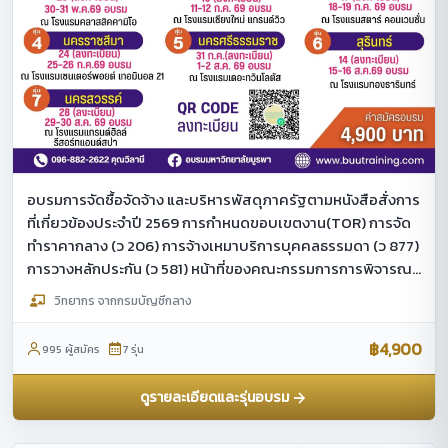
อบรมการจัดซื้อจัดจ้าง และบริหารพัสดุภาครัฐตามหนังสือสั่งการ
ที่เกี่ยวข้องประจำปี 2569 การกำหนดขอบเขตงาน(TOR) การจัด
ทำราคากลาง (ว 206) การจ้างเหมาบริการบุคคลธรรมดา (ว 877)
การวางหลักประกัน (ว 581) หน้าที่ของคณะกรรมการการพิจารณา
ผล การตรวจรับพัสดุ การบริหารสัญญา การจำหน่ายพัสดุ
วิทยากร จากกรมบัญชีกลาง
(ว187) การจัดซื้อจัดจ้างกรณีฉุกเฉินหรือจำเป็นเร่งด่วน เปรียบ
เทียบวิธีการจัดหาพัสดุตาม (ว 119) และการจัดซื้อกรณีวงเงินไม่
฿4,900
995 ผู้สมัคร
7 รุ่น
เกิน 50,000 บาท (ว 804, ว 257)”
ดูรายละเอียดและรุ่นอบรม