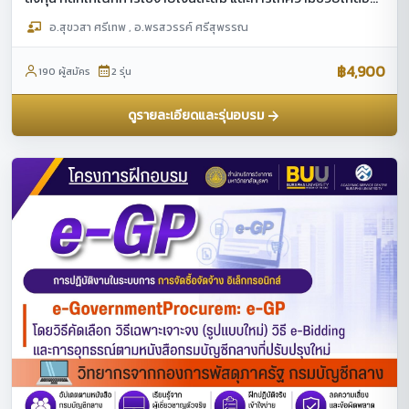
ประชาชนในกรณีฉุกเฉินได้ทันท่วงทีและเกิดประสิทธิภาพ
อ.สุขวสา ศรีเทพ , อ.พรสวรรค์ ศรีสุพรรณ
฿4,900
190 ผู้สมัคร
2 รุ่น
ดูรายละเอียดและรุ่นอบรม